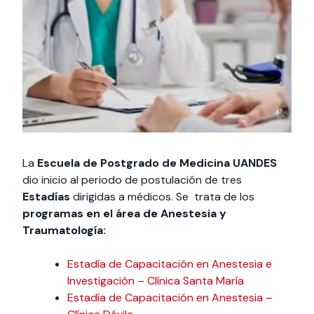
Actividades y
Programas de
interesar:
2025
vinculación con la
cursos
intercambio
sociedad
Especialidades y
Servicios y apoyos
Extensión Cultural
estadías
Te puede
Explora el campus
Noticias
Te puede interesar:
Filantropía y Donaciones
Te puede
International
Facultades
interesar:
Uandes
estudiantiles
interesar:
students
La
Escuela de Postgrado de Medicina UANDES
dio inicio al periodo de postulación de tres
Estadías
dirigidas a médicos. Se trata de los
programas en el área de Anestesia y
Traumatología:
Estadía de Capacitación en Anestesia e
Investigación – Clínica Santa María
Estadía de Capacitación en Anestesia –