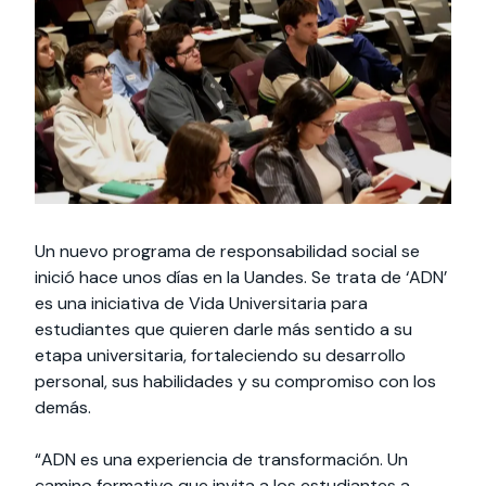
Actividades y
Programas de
interesar:
2025
vinculación con la
cursos
intercambio
sociedad
Especialidades y
Servicios y apoyos
Extensión Cultural
estadías
Te puede
Explora el campus
Noticias
Te puede interesar:
Filantropía y Donaciones
Te puede
International
Facultades
interesar:
Uandes
estudiantiles
interesar:
students
Un nuevo programa de responsabilidad social se
inició hace unos días en la Uandes. Se trata de ‘ADN’
es una iniciativa de Vida Universitaria para
estudiantes que quieren darle más sentido a su
etapa universitaria, fortaleciendo su desarrollo
personal, sus habilidades y su compromiso con los
demás.
“ADN es una experiencia de transformación. Un
camino formativo que invita a los estudiantes a