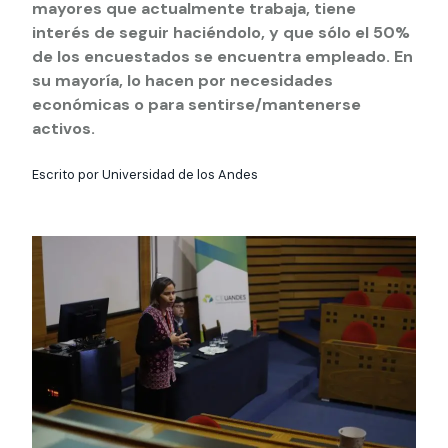
Actividades y
Programas de
mayores que actualmente trabaja, tiene
interesar:
2025
vinculación con la
cursos
intercambio
sociedad
interés de seguir haciéndolo, y que sólo el 50%
de los encuestados se encuentra empleado. En
Especialidades y
Servicios y apoyos
Extensión Cultural
estadías
su mayoría, lo hacen por necesidades
económicas o para sentirse/mantenerse
Te puede
Explora el campus
Noticias
Te puede interesar:
Filantropía y Donaciones
activos.
Te puede
International
Facultades
interesar:
Uandes
estudiantiles
interesar:
students
Escrito por Universidad de los Andes