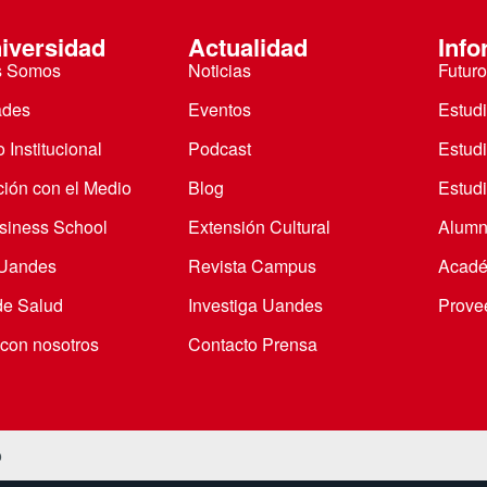
iversidad
Actualidad
Info
s Somos
Noticias
Futuro
ades
Eventos
Estud
 Institucional
Podcast
Estud
ción con el Medio
Blog
Estudi
iness School
Extensión Cultural
Alumn
 Uandes
Revista Campus
Acadé
de Salud
Investiga Uandes
Prove
 con nosotros
Contacto Prensa
o