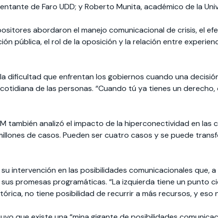
entante de Faro UDD; y Roberto Munita, académico de la Univ
positores abordaron el manejo comunicacional de crisis, el ef
ión pública, el rol de la oposición y la relación entre experien
a la dificultad que enfrentan los gobiernos cuando una decisió
 cotidiana de las personas. “Cuando tú ya tienes un derecho
también analizó el impacto de la hiperconectividad en las cri
illones de casos. Pueden ser cuatro casos y se puede transf
u intervención en las posibilidades comunicacionales que, a su
 sus promesas programáticas. “La izquierda tiene un punto 
órica, no tiene posibilidad de recurrir a más recursos, y eso n
stuvo que existe una “mina gigante de posibilidades comunicac