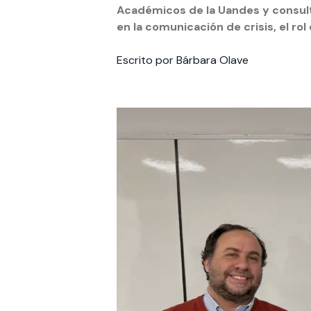
Académicos de la Uandes y consulto
en la comunicación de crisis, el rol
Te puede interesar:
Te puede interesar:
International students
Explora el campus Uandes
Facultades
Noticias
Escrito por Bárbara Olave