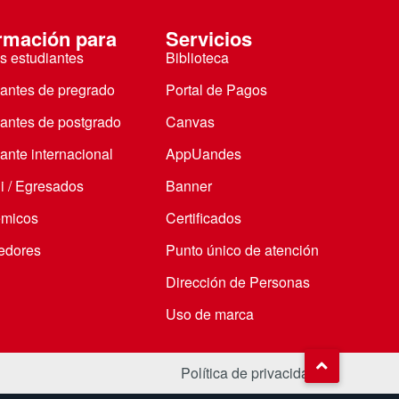
rmación para
Servicios
s estudiantes
Biblioteca
iantes de pregrado
Portal de Pagos
iantes de postgrado
Canvas
ante internacional
AppUandes
i / Egresados
Banner
micos
Certificados
edores
Punto único de atención
Dirección de Personas
Uso de marca
Política de privacidad