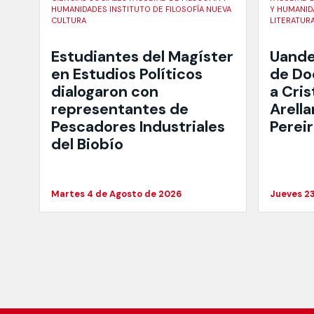
HUMANIDADES INSTITUTO DE FILOSOFÍA NUEVA
Y HUMANID
CULTURA
LITERATUR
Estudiantes del Magíster
Uande
en Estudios Políticos
de Do
dialogaron con
a Cris
representantes de
Arella
Pescadores Industriales
Perei
del Biobío
Martes 4 de Agosto de 2026
Jueves 23