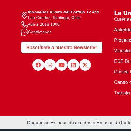
La Un
Monseñor Álvaro del Portillo 12.455
Las Condes, Santiago, Chile
Quiéne
+56 2 2618 1000
Autorid
Contáctanos
Proyecto
Suscríbete a nuestro Newsletter
Vincula
ESE Bus
Clínica
Centro 
Trabaja
Denuncias
|
En caso de accidente
|
En caso de hurt