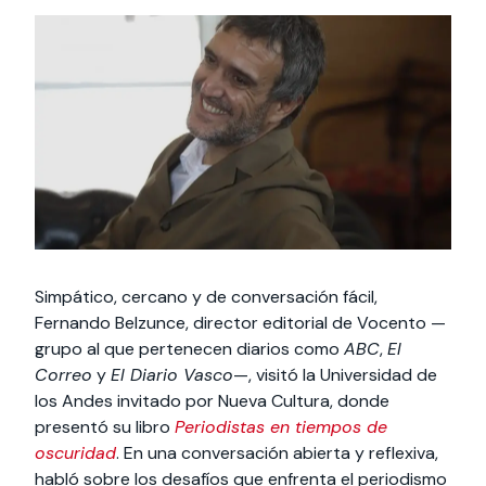
Actividades y
Programas de
interesar:
2025
vinculación con la
cursos
intercambio
sociedad
Especialidades y
Servicios y apoyos
Extensión Cultural
estadías
Te puede
Explora el campus
Noticias
Te puede interesar:
Filantropía y Donaciones
Te puede
International
Facultades
interesar:
Uandes
estudiantiles
interesar:
students
Simpático, cercano y de conversación fácil,
Fernando Belzunce, director editorial de Vocento —
grupo al que pertenecen diarios como
ABC
,
El
Correo
y
El Diario Vasco
—, visitó la Universidad de
los Andes invitado por Nueva Cultura, donde
presentó su libro
Periodistas en tiempos de
oscuridad
. En una conversación abierta y reflexiva,
habló sobre los desafíos que enfrenta el periodismo