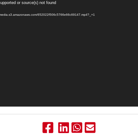
supported or source(s) not found
ectamedia.s3.amazonaws.com/652022f506c5766e66c69147.mp4?_=1