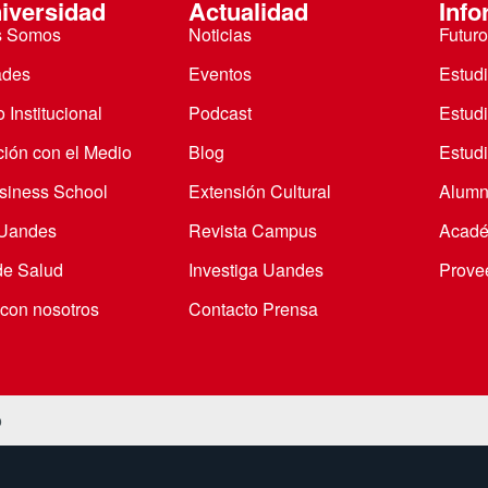
iversidad
Actualidad
Info
s Somos
Noticias
Futuro
ades
Eventos
Estud
 Institucional
Podcast
Estud
ción con el Medio
Blog
Estudi
iness School
Extensión Cultural
Alumn
 Uandes
Revista Campus
Acadé
de Salud
Investiga Uandes
Prove
 con nosotros
Contacto Prensa
o