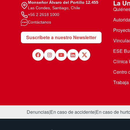
La Un
Monseñor Álvaro del Portillo 12.455
Las Condes, Santiago, Chile
Quiéne
+56 2 2618 1000
Autorid
Contáctanos
Proyecto
Suscríbete a nuestro Newsletter
Vincula
ESE Bus
Clínica
Centro 
Trabaja
Denuncias
|
En caso de accidente
|
En caso de hurt