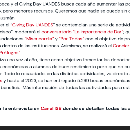
beca y el Giving Day UANDES busca cada año aumentar las po
o, pero menores recursos. Queremos que nadie se quede sin 
Guzmán.
r el “
Giving Day UANDES
” se contemplan una serie de activi
cisco”, moderará el
conversatorio “La Importancia de Dar”
; q
 Fundaciones
“Misericordia”
y
“Por Todas”
con el objetivo de pr
a dentro de las instituciones. Asimismo, se realizará el
Concier
Prófugos”.
iza una vez al año, tiene como objetivo fomentar las donacion
s económicas a alumnos de buen rendimiento pero que no cu
. Todo lo recaudado, en las distintas actividades, va directo 
es
y hasta el 2023, se han entregado 5.289 becas económicas
beneficio. Más información de todas las actividades para est
r la entrevista en
Canal ISB
donde se detallan todas las 