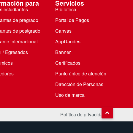
rmación para
Servicios
s estudiantes
Biblioteca
iantes de pregrado
Portal de Pagos
iantes de postgrado
Canvas
ante internacional
AppUandes
i / Egresados
Banner
micos
Certificados
edores
Punto único de atención
Dirección de Personas
Uso de marca
Política de privacidad