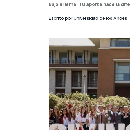
Bajo el lema "Tu aporte hace la dif
Te puede interesar:
Te puede interesar:
International students
Explora el campus Uandes
Facultades
Noticias
Escrito por Universidad de los Andes