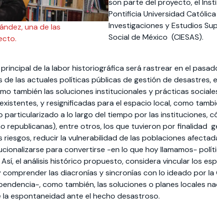
son parte del proyecto, el Inst
Pontificia Universidad Católic
Investigaciones y Estudios Su
ndez, una de las
Social de México (CIESAS).
ecto.
o principal de la labor historiográfica será rastrear en el pas
de las actuales políticas públicas de gestión de desastres, e
o también las soluciones institucionales y prácticas sociales
xistentes, y resignificadas para el espacio local, como tamb
particularizado a lo largo del tiempo por las instituciones, c
o republicanas), entre otros, los que tuvieron por finalidad 
s riesgos, reducir la vulnerabilidad de las poblaciones afecta
ucionalizarse para convertirse -en lo que hoy llamamos- polít
Así, el análisis histórico propuesto, considera vincular los es
r y comprender las diacronías y sincronías con lo ideado por l
ependencia-, como también, las soluciones o planes locales n
e la espontaneidad ante el hecho desastroso.