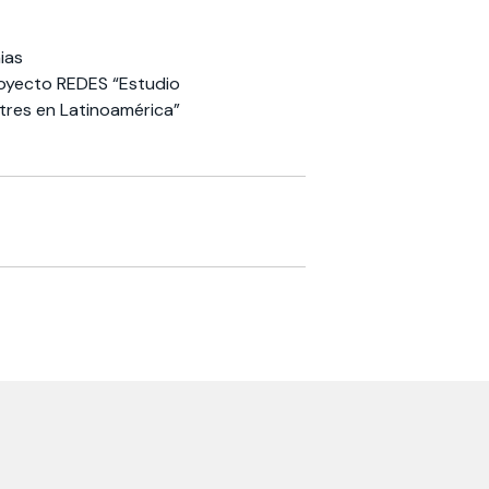
ias
royecto REDES “Estudio
stres en Latinoamérica”