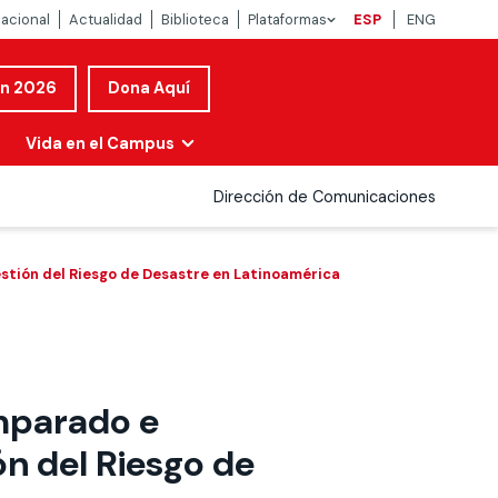
nacional
Actualidad
Biblioteca
Plataformas
ESP
ENG
ón 2026
Dona Aquí
Vida en el Campus
Dirección de Comunicaciones
estión del Riesgo de Desastre en Latinoamérica
mparado e
ión del Riesgo de