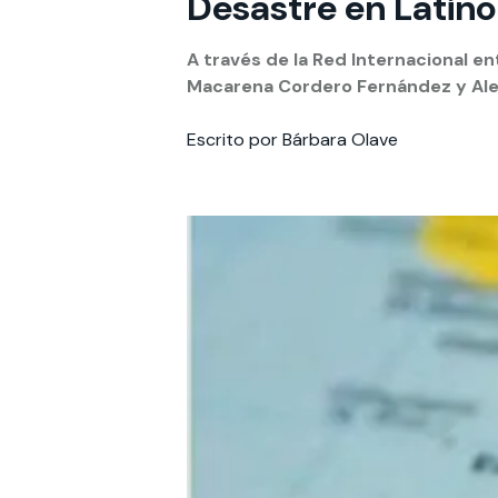
Desastre en Latin
Te puede interesar:
Te puede interesar:
International students
Explora el campus Uandes
Facultades
Noticias
A través de la Red Internacional e
Macarena Cordero Fernández y Alexa
Escrito por Bárbara Olave