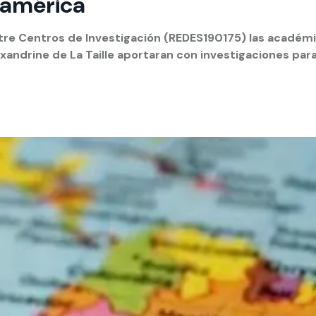
oamérica
 estudiantiles
ntre Centros de Investigación (REDES190175) las académic
ndrine de La Taille aportaran con investigaciones para f