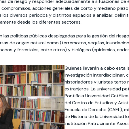
ones de riesgo y responder adecuadamente a situaciones de e
s, compromisos, acciones generales de corto y mediano plazo 
 los diversos períodos y distintos espacios a analizar, delim
mente desde los diferentes sectores.
en las políticas públicas desplegadas para la gestión del ries
zas de origen natural como (terremotos, sequías, inundacion
rbanos y forestales, entre otros) y biológico (epidemias, end
Quienes llevarán a cabo esta 
investigación interdisciplinar
historiadores y juristas tanto
extranjeros. La universidad pa
Pontificia Universidad Católica
del Centro de Estudios y Asiste
Escuela de Derecho (CAEL), mi
de Historia de la Universidad l
Institución Patrocinante Asoc