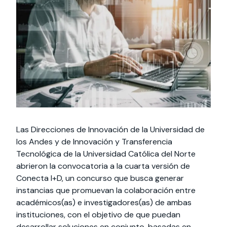
Actividades y
Programas de
interesar:
2025
vinculación con la
cursos
intercambio
sociedad
Especialidades y
Servicios y apoyos
Extensión Cultural
estadías
Te puede
Explora el campus
Noticias
Te puede interesar:
Filantropía y Donaciones
Te puede
International
Facultades
interesar:
Uandes
estudiantiles
interesar:
students
Las Direcciones de Innovación de la Universidad de
los Andes y de Innovación y Transferencia
Tecnológica de la Universidad Católica del Norte
abrieron la convocatoria a la cuarta versión de
Conecta I+D, un concurso que busca generar
instancias que promuevan la colaboración entre
académicos(as) e investigadores(as) de ambas
instituciones, con el objetivo de que puedan
desarrollar soluciones en conjunto, basadas en