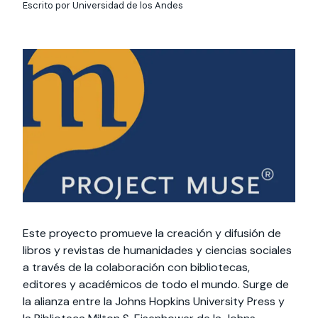
Actividades y
Programas de
interesar:
2025
Escrito por Universidad de los Andes
vinculación con la
cursos
intercambio
sociedad
Especialidades y
Servicios y apoyos
Extensión Cultural
estadías
Te puede
Explora el campus
Noticias
Te puede interesar:
Filantropía y Donaciones
Te puede
International
Facultades
interesar:
Uandes
estudiantiles
interesar:
students
Este proyecto promueve la creación y difusión de
libros y revistas de humanidades y ciencias sociales
a través de la colaboración con bibliotecas,
editores y académicos de todo el mundo. Surge de
la alianza entre la Johns Hopkins University Press y