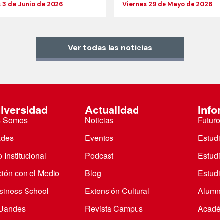
 3 de Junio de 2026
Viernes 29 de Mayo de 2026
Ver todas las noticias
iversidad
Actualidad
Info
s Somos
Noticias
Futuro
ades
Eventos
Estud
 Institucional
Podcast
Estud
ción con el Medio
Blog
Estudi
iness School
Extensión Cultural
Alumn
 Uandes
Revista Campus
Acadé