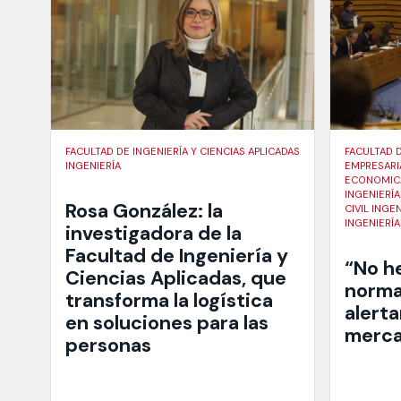
FACULTAD DE INGENIERÍA Y CIENCIAS APLICADAS
FACULTAD 
INGENIERÍA
EMPRESARI
ECONOMICA
INGENIERÍA
Rosa González: la
CIVIL INGEN
INGENIERÍ
investigadora de la
Facultad de Ingeniería y
“No h
Ciencias Aplicadas, que
norma
transforma la logística
alerta
en soluciones para las
merca
personas