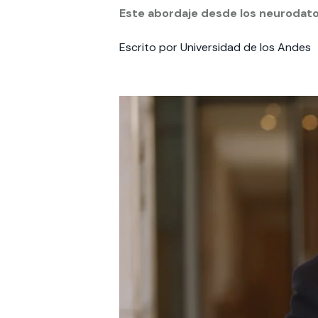
Este abordaje desde los neurodato
Te puede interesar:
Te puede interesar:
International students
Explora el campus Uandes
Facultades
Noticias
Escrito por Universidad de los Andes