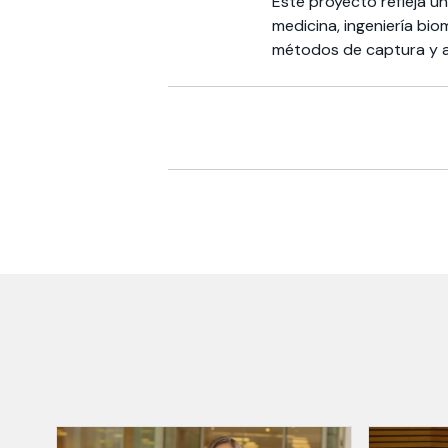
Este proyecto refleja un
medicina, ingeniería bio
métodos de captura y an