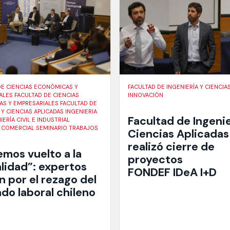
DE CIENCIAS ECONÓMICAS Y
FACULTAD DE INGENIERÍA Y CIENCIA
ALES FACULTAD DE CIENCIAS
INNOVACIÓN
S Y EMPRESARIALES FACULTAD DE
 Y CIENCIAS APLICADAS INGENIERIA
Facultad de Ingenie
IERÍA CIVIL E INDUSTRIAL
A COMERCIAL SEMINARIO TRABAJOS
Ciencias Aplicadas
realizó cierre de
emos vuelto a la
proyectos
lidad”: expertos
FONDEF IDeA I+D
n por el rezago del
do laboral chileno