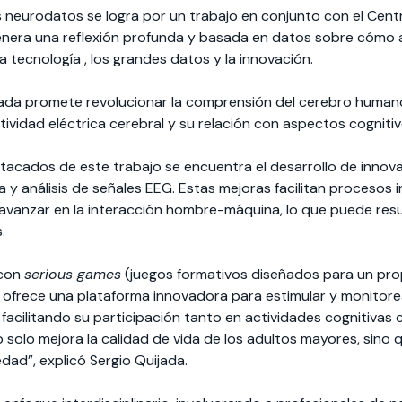
 neurodatos se logra por un trabajo en conjunto con el Cent
era una reflexión profunda y basada en datos sobre cómo a
 tecnología , los grandes datos y la innovación.
jada promete revolucionar la comprensión del cerebro human
ctividad eléctrica cerebral y su relación con aspectos cogniti
stacados de este trabajo se encuentra el desarrollo de innov
 y análisis de señales EEG. Estas mejoras facilitan procesos i
vanzar en la interacción hombre-máquina, lo que puede resu
.
 con
serious games
(juegos formativos diseñados para un prop
) ofrece una plataforma innovadora para estimular y monitorea
 facilitando su participación tanto en actividades cognitivas
 no solo mejora la calidad de vida de los adultos mayores, sin
edad”, explicó Sergio Quijada.