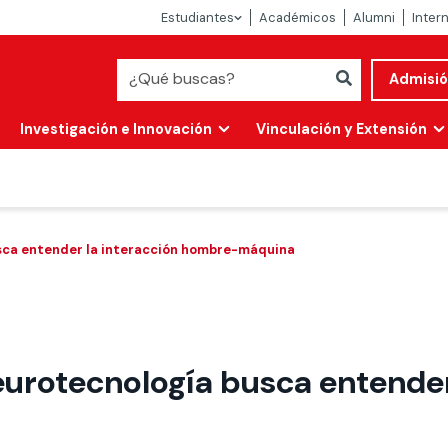
Estudiantes
Académicos
Alumni
Inter
Admisi
Investigación e Innovación
Vinculación y Extensión
usca entender la interacción hombre-máquina
eurotecnología busca entender
Abierta
alidad