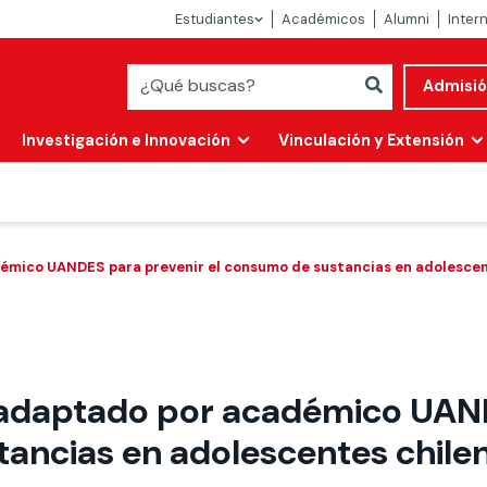
Estudiantes
Académicos
Alumni
Inter
Admisi
Investigación e Innovación
Vinculación y Extensión
mico UANDES para prevenir el consumo de sustancias en adolescente
 adaptado por académico UAND
Abierta
ancias en adolescentes chilen
alidad