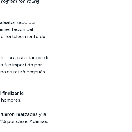
Program for Young
 aleatorizado por
plementación del
el fortalecimiento de
ada para estudiantes de
ma fue impartido por
una se retiró después
finalizar la
n hombres.
fueron realizadas y la
2,4% por clase. Además,