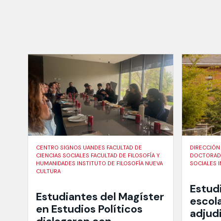
CENTRO SIGNOS UANDES FACULTAD DE
DIRECCIÓN
CIENCIAS SOCIALES FACULTAD DE FILOSOFÍA Y
DOCTORADO
HUMANIDADES INSTITUTO DE FILOSOFÍA NUEVA
SOCIALES 
CULTURA
Estud
Estudiantes del Magíster
escola
en Estudios Políticos
adjud