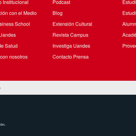
 Institucional
Podcast
Estud
ción con el Medio
Blog
Estudi
iness School
Extensión Cultural
Alumn
 Uandes
Revista Campus
Acadé
de Salud
Investiga Uandes
Prove
 con nosotros
Contacto Prensa
o