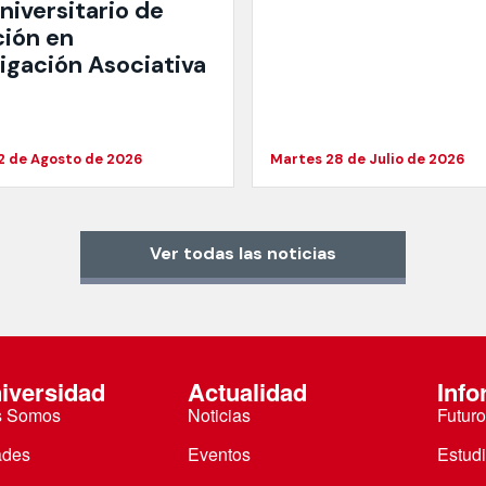
niversitario de
ción en
tigación Asociativa
2 de Agosto de 2026
Martes 28 de Julio de 2026
Ver todas las noticias
iversidad
Actualidad
Info
s Somos
Noticias
Futuro
ades
Eventos
Estud