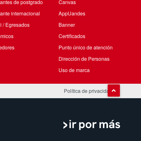
iantes de postgrado
Canvas
ante internacional
AppUandes
i / Egresados
Banner
micos
Certificados
edores
Punto único de atención
Dirección de Personas
Uso de marca
Política de privacidad