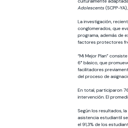
culturalmente adaptada
Adolescents
(SCPP-YA),
La investigación, recie
conglomerados, que evalu
programa, además de exp
factores protectores fr
“Mi Mejor Plan” consist
6° básico, que promueve
facilitadores previament
del proceso de asignaci
En total, participaron 76
intervención. El promedi
Según los resultados, la
asistencia estudiantil s
el 91,3% de los estudia