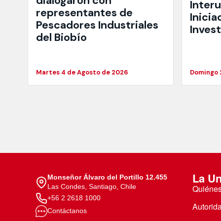
dialogaron con
Interu
representantes de
Inicia
Pescadores Industriales
Inves
del Biobío
Martes 4 de Agosto de 2026
Domingo 
La Un
Monseñor Álvaro del Portillo 12.455
Las Condes, Santiago, Chile
Quiéne
+56 2 2618 1000
Autorid
Contáctanos