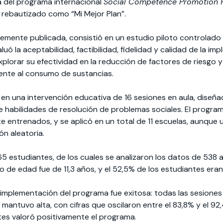
 del programa internacional
Social Competence Promotion 
 rebautizado como “Mi Mejor Plan”.
ntemente publicada, consistió en un estudio piloto controlado
ó la aceptabilidad, factibilidad, fidelidad y calidad de la im
lorar su efectividad en la reducción de factores de riesgo y 
ente al consumo de sustancias.
e en una intervención educativa de 16 sesiones en aula, diseñ
 habilidades de resolución de problemas sociales. El progra
e entrenados, y se aplicó en un total de 11 escuelas, aunque 
ón aleatoria.
5 estudiantes, de los cuales se analizaron los datos de 538 al 
o de edad fue de 11,3 años, y el 52,5% de los estudiantes era
 implementación del programa fue exitosa: todas las sesiones 
e mantuvo alta, con cifras que oscilaron entre el 83,8% y el 9
ntes valoró positivamente el programa.