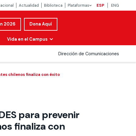
nacional
Actualidad
Biblioteca
Plataformas
ESP
ENG
ón 2026
Dona Aquí
Vida en el Campus
Dirección de Comunicaciones
s chilenos finaliza con éxito
ES para prevenir
os finaliza con