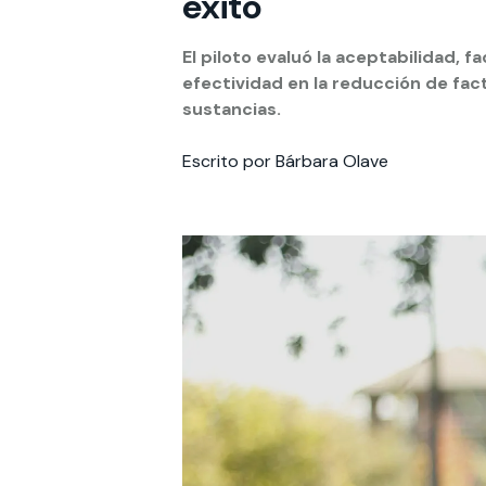
éxito
Te puede interesar:
Te puede interesar:
International students
Explora el campus Uandes
Facultades
Noticias
El piloto evaluó la aceptabilidad, 
efectividad en la reducción de fac
sustancias.
Escrito por Bárbara Olave