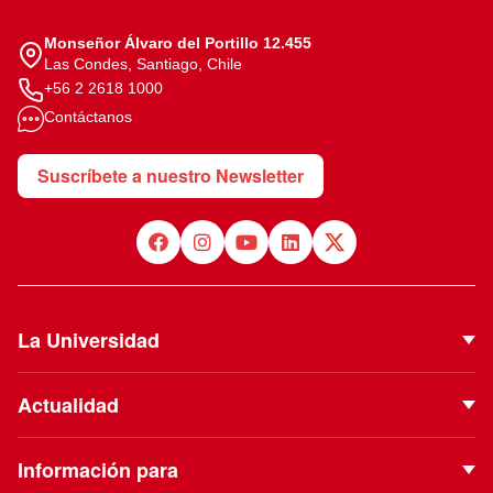
Monseñor Álvaro del Portillo 12.455
Las Condes, Santiago, Chile
+56 2 2618 1000
Contáctanos
Suscríbete a nuestro Newsletter
La Universidad
Quiénes Somos
Actualidad
Autoridades
Noticias
Proyecto Institucional
Información para
Eventos