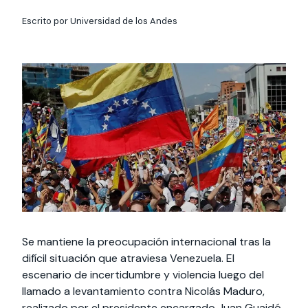
Actividades y
Programas de
interesar:
2025
vinculación con la
cursos
intercambio
sociedad
Escrito por Universidad de los Andes
Especialidades y
Servicios y apoyos
Extensión Cultural
estadías
Te puede
Explora el campus
Noticias
Te puede interesar:
Filantropía y Donaciones
Te puede
International
Facultades
interesar:
Uandes
estudiantiles
interesar:
students
Se mantiene la preocupación internacional tras la
difícil situación que atraviesa Venezuela. El
escenario de incertidumbre y violencia luego del
llamado a levantamiento contra Nicolás Maduro,
realizado por el presidente encargado Juan Guaidó