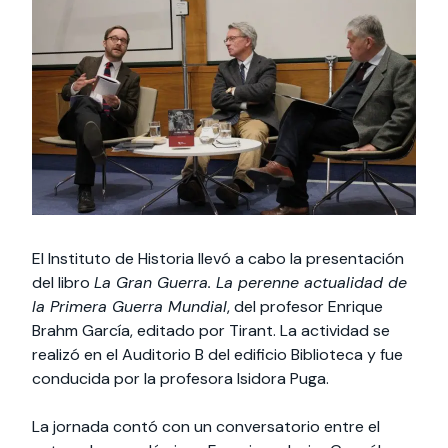
Actividades y
Programas de
interesar:
2025
vinculación con la
cursos
intercambio
sociedad
Especialidades y
Servicios y apoyos
Extensión Cultural
estadías
Te puede
Explora el campus
Noticias
Te puede interesar:
Filantropía y Donaciones
Te puede
International
Facultades
interesar:
Uandes
estudiantiles
interesar:
students
El Instituto de Historia llevó a cabo la presentación
del libro
La Gran Guerra. La perenne actualidad de
la Primera Guerra Mundial
, del profesor Enrique
Brahm García, editado por Tirant. La actividad se
realizó en el Auditorio B del edificio Biblioteca y fue
conducida por la profesora Isidora Puga.
La jornada contó con un conversatorio entre el