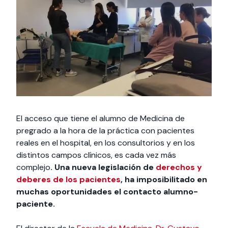
Actividades y
Programas de
interesar:
2025
vinculación con la
cursos
intercambio
sociedad
Especialidades y
Servicios y apoyos
Extensión Cultural
estadías
Te puede
Explora el campus
Noticias
Te puede interesar:
Filantropía y Donaciones
Te puede
International
Facultades
interesar:
Uandes
estudiantiles
interesar:
students
El acceso que tiene el alumno de Medicina de
pregrado a la hora de la práctica con pacientes
reales en el hospital, en los consultorios y en los
distintos campos clínicos, es cada vez más
complejo
. Una nueva legislación de
derechos y
deberes de los pacientes
, ha imposibilitado en
muchas oportunidades el contacto alumno-
paciente.