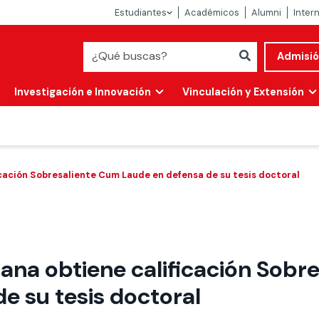
Estudiantes
Académicos
Alumni
Inter
Admisi
Investigación e Innovación
Vinculación y Extensión
cación Sobresaliente Cum Laude en defensa de su tesis doctoral
ana obtiene calificación Sobr
Abierta
e su tesis doctoral
alidad