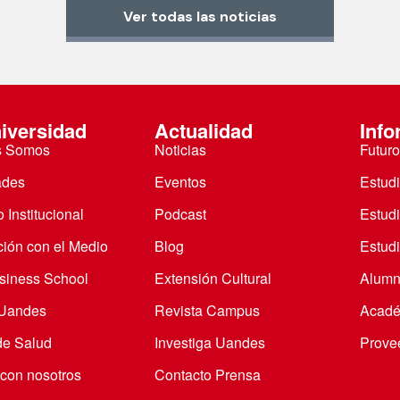
Ver todas las noticias
iversidad
Actualidad
Info
s Somos
Noticias
Futuro
ades
Eventos
Estud
 Institucional
Podcast
Estud
ción con el Medio
Blog
Estudi
iness School
Extensión Cultural
Alumn
 Uandes
Revista Campus
Acadé
de Salud
Investiga Uandes
Prove
 con nosotros
Contacto Prensa