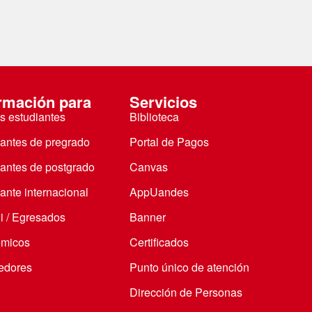
rmación para
Servicios
s estudiantes
Biblioteca
iantes de pregrado
Portal de Pagos
iantes de postgrado
Canvas
ante internacional
AppUandes
i / Egresados
Banner
micos
Certificados
edores
Punto único de atención
Dirección de Personas