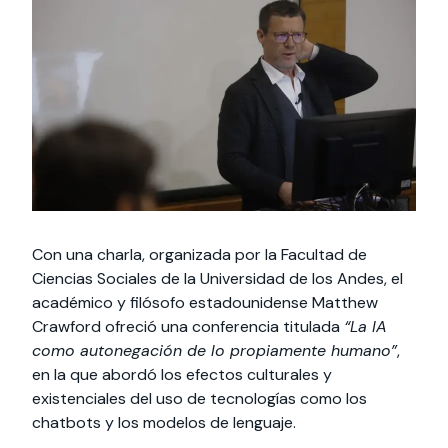
Actividades y
Programas de
interesar:
2025
vinculación con la
cursos
intercambio
sociedad
Especialidades y
Servicios y apoyos
Extensión Cultural
estadías
Te puede
Explora el campus
Noticias
Te puede interesar:
Filantropía y Donaciones
Te puede
International
Facultades
interesar:
Uandes
estudiantiles
interesar:
students
Con una charla, organizada por la Facultad de
Ciencias Sociales de la Universidad de los Andes, el
académico y filósofo estadounidense Matthew
Crawford ofreció una conferencia titulada
“La IA
como autonegación de lo propiamente humano”
,
en la que abordó los efectos culturales y
existenciales del uso de tecnologías como los
chatbots y los modelos de lenguaje.