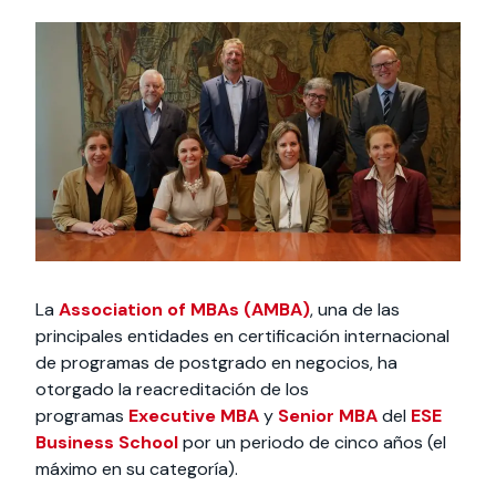
Actividades y
Programas de
interesar:
2025
vinculación con la
cursos
intercambio
sociedad
Especialidades y
Servicios y apoyos
Extensión Cultural
estadías
Te puede
Explora el campus
Noticias
Te puede interesar:
Filantropía y Donaciones
Te puede
International
Facultades
interesar:
Uandes
estudiantiles
interesar:
students
La
Association of MBAs (AMBA)
, una de las
principales entidades en certificación internacional
de programas de postgrado en negocios, ha
otorgado la reacreditación de los
programas
Executive MBA
y
Senior MBA
del
ESE
Business School
por un periodo de cinco años (el
máximo en su categoría).