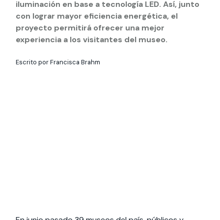
Actividades y
Programas de
iluminación en base a tecnología LED. Así, junto
interesar:
2025
vinculación con la
cursos
intercambio
sociedad
con lograr mayor eficiencia energética, el
proyecto permitirá ofrecer una mejor
Especialidades y
Servicios y apoyos
Extensión Cultural
estadías
experiencia a los visitantes del museo.
Te puede
Explora el campus
Noticias
Te puede interesar:
Filantropía y Donaciones
Escrito por Francisca Brahm
Te puede
International
Facultades
interesar:
Uandes
estudiantiles
interesar:
students
En junio pasado 39 museos del país, públicos y