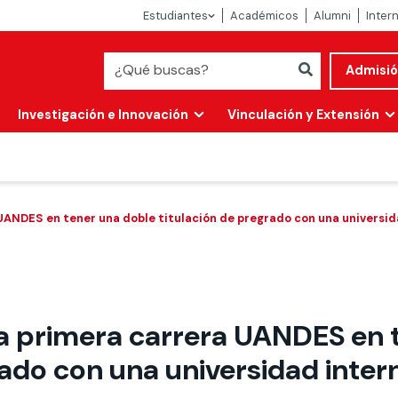
Estudiantes
Académicos
Alumni
Inter
Admisi
Investigación e Innovación
Vinculación y Extensión
UANDES en tener una doble titulación de pregrado con una universid
la primera carrera UANDES en 
Abierta
rado con una universidad inter
alidad