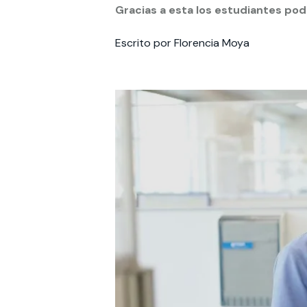
Gracias a esta los estudiantes pod
Te puede interesar:
Te puede interesar:
International students
Explora el campus Uandes
Facultades
Noticias
Escrito por Florencia Moya