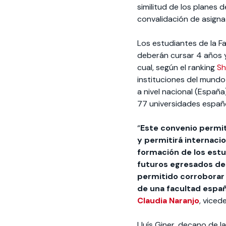
similitud de los planes
convalidación de asigna
Los estudiantes de la F
deberán cursar 4 años y
cual, según el ranking
Sh
instituciones del mund
a nivel nacional (España
77 universidades españo
“
Este convenio permit
y permitirá internacio
formación de los estud
futuros egresados de 
permitido corroborar q
de una facultad españ
Claudia Naranjo
, vice
Lluís Giner, decano de 