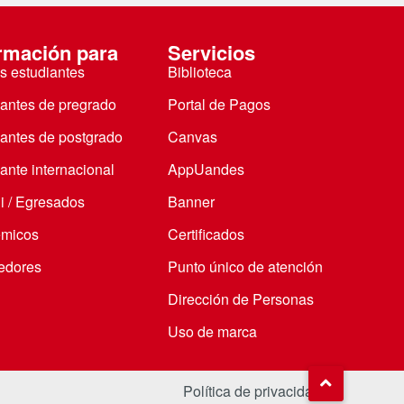
rmación para
Servicios
s estudiantes
Biblioteca
iantes de pregrado
Portal de Pagos
iantes de postgrado
Canvas
ante internacional
AppUandes
i / Egresados
Banner
micos
Certificados
edores
Punto único de atención
Dirección de Personas
Uso de marca
Política de privacidad