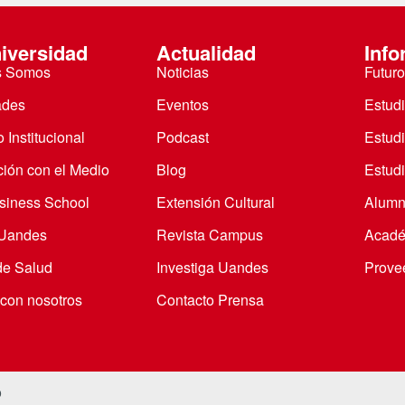
iversidad
Actualidad
Info
s Somos
Noticias
Futuro
ades
Eventos
Estud
 Institucional
Podcast
Estud
ción con el Medio
Blog
Estudi
iness School
Extensión Cultural
Alumn
 Uandes
Revista Campus
Acadé
de Salud
Investiga Uandes
Prove
 con nosotros
Contacto Prensa
o