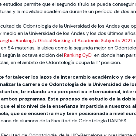
 de estudios permite que el segundo título se pueda conseguir
turas y la movilidad académica durante un período de dos añ
acultad de Odontología de la Universidad de los Andes que o
 medio en la Universidad de los Andes y los dos últimos años
anghai Ranking’s. Global Ranking of Academic
Subjects 2021
, 
o en 54 materias, la ubica como la segunda mejor en Odontol
) según la octava edición del
Ranking CyD
en donde han part
las, en el ámbito de Odontología ocupa la 1ª posición.
e fortalecer los lazos de intercambio académico y de e
nalizar la carrera de Odontología de la Universidad de l
iantes, brindando una perspectiva internacional, intercu
ambos programas. Este proceso de estudio de la doble 
ue el alto nivel de la enseñanza impartida a nuestros al
ola, que se encuentra muy bien posicionada a nivel eu
decana de alumnos de la Facultad de Odontología UANDES.
la Facultad de Odontología, de la UIC-Barcelona y presidente 