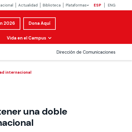
nacional
Actualidad
Biblioteca
Plataformas
ESP
ENG
ón 2026
Dona Aquí
Vida en el Campus
Dirección de Comunicaciones
ad internacional
tener una doble
nacional