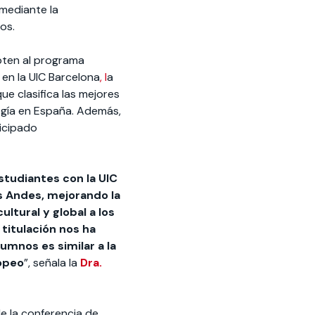
 mediante la
os.
pten al programa
 en la UIC Barcelona
, l
a
que clasifica las mejores
ogía en España. Además,
icipado
studiantes con la UIC
os Andes, mejorando la
ltural y global a los
titulación nos ha
umnos es similar a la
ropeo
”, señala la
Dra.
de la conferencia de