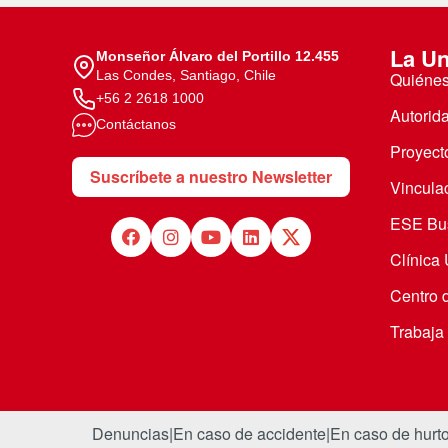
La Un
Monseñor Álvaro del Portillo 12.455
Las Condes, Santiago, Chile
Quiéne
+56 2 2618 1000
Autorid
Contáctanos
Proyecto
Suscríbete a nuestro Newsletter
Vincula
ESE Bus
Clínica
Centro 
Trabaja
Denuncias
|
En caso de accidente
|
En caso de hurt