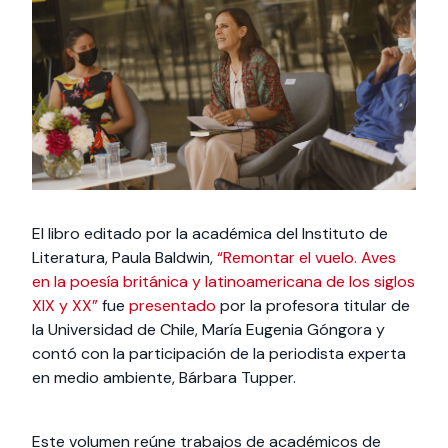
Actividades y
Programas de
interesar:
2025
vinculación con la
cursos
intercambio
sociedad
Especialidades y
Servicios y apoyos
Extensión Cultural
estadías
Te puede
Explora el campus
Noticias
Te puede interesar:
Filantropía y Donaciones
Te puede
International
Facultades
interesar:
Uandes
estudiantiles
interesar:
students
El libro editado por la académica del Instituto de
Literatura, Paula Baldwin,
“Remontar el vuelo. Aves
en la poesía británica y latinoamericana de los siglos
XIX y XX”
fue
presentado
por la profesora titular de
la Universidad de Chile, María Eugenia Góngora y
contó con la participación de la periodista experta
en medio ambiente, Bárbara Tupper.
Este volumen reúne trabajos de académicos de