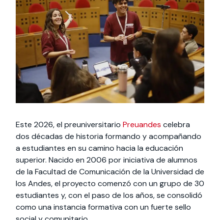
Actividades y
Programas de
interesar:
2025
vinculación con la
cursos
intercambio
sociedad
Especialidades y
Servicios y apoyos
Extensión Cultural
estadías
Te puede
Explora el campus
Noticias
Te puede interesar:
Filantropía y Donaciones
Te puede
International
Facultades
interesar:
Uandes
estudiantiles
interesar:
students
Este 2026, el preuniversitario
Preuandes
celebra
dos décadas de historia formando y acompañando
a estudiantes en su camino hacia la educación
superior. Nacido en 2006 por iniciativa de alumnos
de la Facultad de Comunicación de la Universidad de
los Andes, el proyecto comenzó con un grupo de 30
estudiantes y, con el paso de los años, se consolidó
como una instancia formativa con un fuerte sello
social y comunitario.