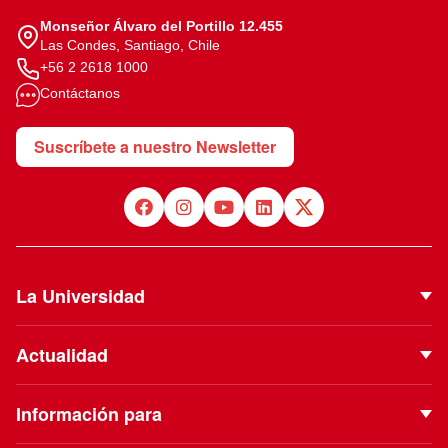
Monseñor Álvaro del Portillo 12.455
Las Condes, Santiago, Chile
+56 2 2618 1000
Contáctanos
Suscríbete a nuestro Newsletter
La Universidad
Quiénes Somos
Actualidad
Autoridades
Noticias
Proyecto Institucional
Información para
Eventos
Vinculación con el Medio