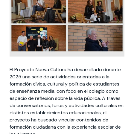
Actividades y
Programas de
interesar:
2025
vinculación con la
cursos
intercambio
sociedad
Especialidades y
Servicios y apoyos
Extensión Cultural
estadías
Te puede
Explora el campus
Noticias
Te puede interesar:
Filantropía y Donaciones
Te puede
International
Facultades
interesar:
Uandes
estudiantiles
interesar:
students
El Proyecto Nueva Cultura
ha desarrollado durante
2025 una serie de actividades orientadas a la
formación cívica, cultural y política de estudiantes
de enseñanza media, con foco en el colegio como
espacio de reflexión sobre la vida pública. A través
de conversatorios, foros y actividades culturales en
distintos establecimientos educacionales, el
proyecto ha buscado vincular contenidos de
formación ciudadana con la experiencia escolar de