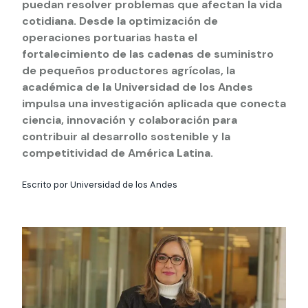
Actividades y
Programas de
puedan resolver problemas que afectan la vida
interesar:
2025
vinculación con la
cursos
intercambio
cotidiana. Desde la optimización de
sociedad
operaciones portuarias hasta el
Especialidades y
Servicios y apoyos
Extensión Cultural
fortalecimiento de las cadenas de suministro
estadías
de pequeños productores agrícolas, la
Te puede
Explora el campus
Noticias
académica de la Universidad de los Andes
Te puede interesar:
Filantropía y Donaciones
Te puede
International
Facultades
interesar:
Uandes
estudiantiles
impulsa una investigación aplicada que conecta
interesar:
students
ciencia, innovación y colaboración para
contribuir al desarrollo sostenible y la
competitividad de América Latina.
Escrito por Universidad de los Andes