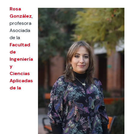
Rosa
González
,
profesora
Asociada
de la
Facultad
de
Ingeniería
y
Ciencias
Aplicadas
de la