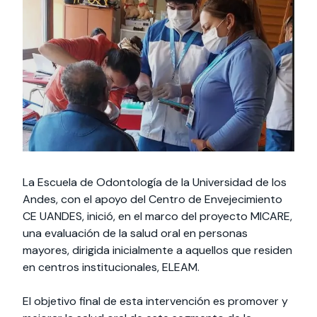
Actividades y
Programas de
interesar:
2025
vinculación con la
cursos
intercambio
sociedad
Especialidades y
Servicios y apoyos
Extensión Cultural
estadías
Te puede
Explora el campus
Noticias
Te puede interesar:
Filantropía y Donaciones
Te puede
International
Facultades
interesar:
Uandes
estudiantiles
interesar:
students
La Escuela de Odontología de la Universidad de los
Andes, con el apoyo del Centro de Envejecimiento
CE UANDES, inició, en el marco del proyecto MICARE,
una evaluación de la salud oral en personas
mayores, dirigida inicialmente a aquellos que residen
en centros institucionales, ELEAM.
El objetivo final de esta intervención es promover y