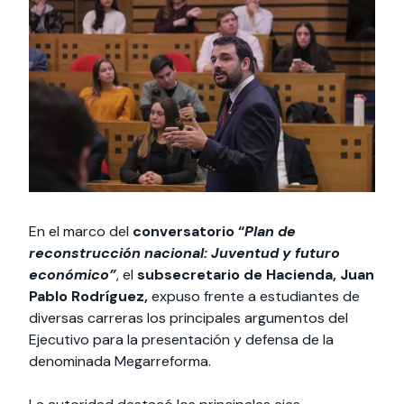
Actividades y
Programas de
interesar:
2025
vinculación con la
cursos
intercambio
sociedad
Especialidades y
Servicios y apoyos
Extensión Cultural
estadías
Te puede
Explora el campus
Noticias
Te puede interesar:
Filantropía y Donaciones
Te puede
International
Facultades
interesar:
Uandes
estudiantiles
interesar:
students
En el marco del
conversatorio “
Plan de
reconstrucción nacional: Juventud y futuro
económico”
, el
subsecretario de Hacienda, Juan
Pablo Rodríguez,
expuso frente a estudiantes de
diversas carreras los principales argumentos del
Ejecutivo para la presentación y defensa de la
denominada Megarreforma.