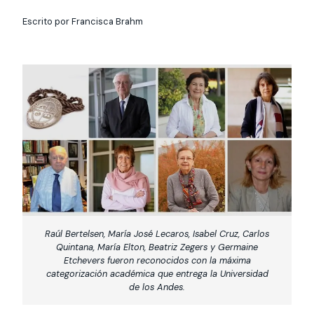
Actividades y
Programas de
interesar:
2025
vinculación con la
cursos
intercambio
Escrito por Francisca Brahm
sociedad
Especialidades y
Servicios y apoyos
Extensión Cultural
estadías
Te puede
Explora el campus
Noticias
Te puede interesar:
Filantropía y Donaciones
Te puede
International
Facultades
interesar:
Uandes
estudiantiles
interesar:
students
Raúl Bertelsen, María José Lecaros, Isabel Cruz, Carlos
Quintana, María Elton, Beatriz Zegers y Germaine
Etchevers fueron reconocidos con la máxima
categorización académica que entrega la Universidad
de los Andes.