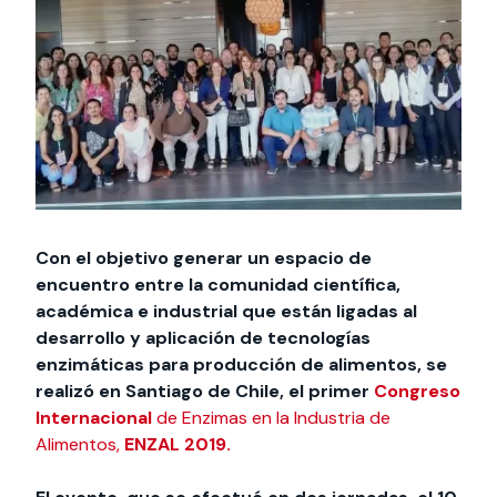
Actividades y
Programas de
interesar:
2025
vinculación con la
cursos
intercambio
sociedad
Especialidades y
Servicios y apoyos
Extensión Cultural
estadías
Te puede
Explora el campus
Noticias
Te puede interesar:
Filantropía y Donaciones
Te puede
International
Facultades
interesar:
Uandes
estudiantiles
interesar:
students
Con el objetivo generar un espacio de
encuentro entre la comunidad científica,
académica e industrial que están ligadas al
desarrollo y aplicación de tecnologías
enzimáticas para producción de alimentos, se
realizó en Santiago de Chile, el primer
Congreso
Internacional
de Enzimas en la Industria de
Alimentos,
ENZAL 2019.