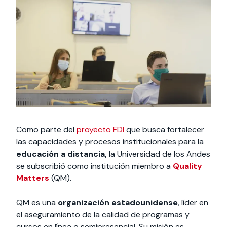
Actividades y
Programas de
interesar:
2025
vinculación con la
cursos
intercambio
sociedad
Especialidades y
Servicios y apoyos
Extensión Cultural
estadías
Te puede
Explora el campus
Noticias
Te puede interesar:
Filantropía y Donaciones
Te puede
International
Facultades
interesar:
Uandes
estudiantiles
interesar:
students
Como parte del
proyecto FDI
que busca fortalecer
las capacidades y procesos institucionales para la
educación a distancia,
la Universidad de los Andes
se subscribió como institución miembro a
Quality
Matters
(QM).
QM es una
organización estadounidense
, líder en
el aseguramiento de la calidad de programas y
cursos en línea o semipresencial. Su misión es