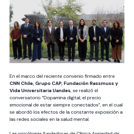
Actividades y
Programas de
interesar:
2025
vinculación con la
cursos
intercambio
sociedad
Especialidades y
Servicios y apoyos
Extensión Cultural
estadías
Te puede
Explora el campus
Noticias
Te puede interesar:
Filantropía y Donaciones
Te puede
International
Facultades
interesar:
Uandes
estudiantiles
interesar:
students
En el marco del reciente convenio firmado entre
CNN Chile, Grupo CAP, Fundación Rassmuss y
Vida Universitaria Uandes
, se realizó el
conversatorio “Dopamina digital, el precio
emocional de estar siempre conectados”, en el cual
se abordó los efectos de la constante exposición a
las redes sociales en la salud mental.
Las psicólogas fundadoras de Clínica Ansiedad de