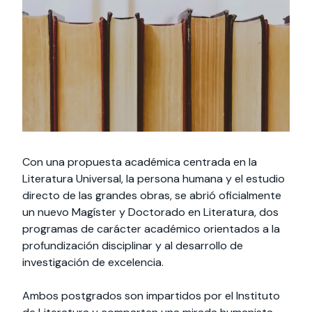
Actividades y
Programas de
interesar:
2025
vinculación con la
cursos
intercambio
sociedad
Especialidades y
Servicios y apoyos
Extensión Cultural
estadías
Te puede
Explora el campus
Noticias
Te puede interesar:
Filantropía y Donaciones
Te puede
International
Facultades
interesar:
Uandes
estudiantiles
interesar:
students
Con una propuesta académica centrada en la
Literatura Universal, la persona humana y el estudio
directo de las grandes obras, se abrió oficialmente
un nuevo Magíster y Doctorado en Literatura, dos
programas de carácter académico orientados a la
profundización disciplinar y al desarrollo de
investigación de excelencia.
Ambos postgrados son impartidos por el Instituto