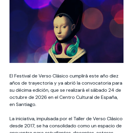
Actividades y
Programas de
interesar:
2025
vinculación con la
cursos
intercambio
sociedad
Especialidades y
Servicios y apoyos
Extensión Cultural
estadías
Te puede
Explora el campus
Noticias
Te puede interesar:
Filantropía y Donaciones
Te puede
International
Facultades
interesar:
Uandes
estudiantiles
interesar:
students
El Festival de Verso Clásico cumplirá este año diez
años de trayectoria y ya abrió la convocatoria para
su décima edición, que se realizará el sábado 24 de
octubre de 2026 en el Centro Cultural de España,
en Santiago.
La iniciativa, impulsada por el Taller de Verso Clásico
desde 2017, se ha consolidado como un espacio de
encuentro para estudiantes, docentes, actores,