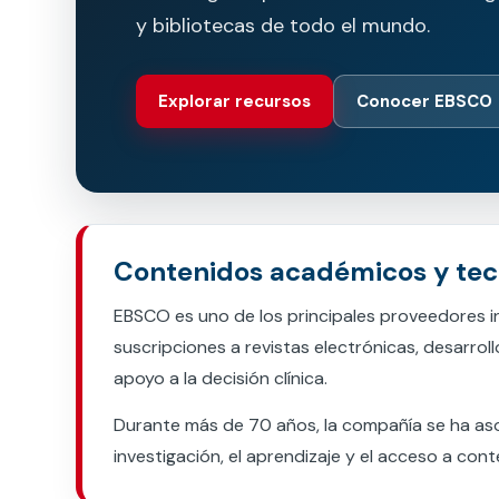
y bibliotecas de todo el mundo.
Te puede interesar:
Te puede interesar:
International students
Explora el campus Uandes
Facultades
Noticias
Explorar recursos
Conocer EBSCO
Contenidos académicos y tecn
EBSCO es uno de los principales proveedores i
suscripciones a revistas electrónicas, desarrol
apoyo a la decisión clínica.
Durante más de 70 años, la compañía se ha asoc
investigación, el aprendizaje y el acceso a co