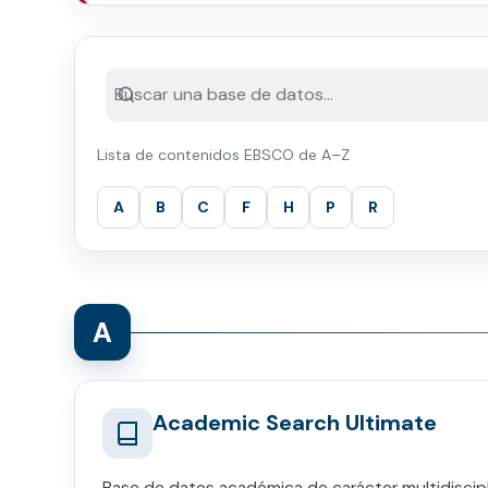
Lista de contenidos EBSCO de A–Z
A
B
C
F
H
P
R
A
Academic Search Ultimate