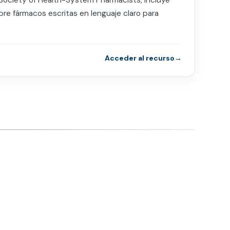
 Society of Health-System Pharmacists, incluye
re fármacos escritas en lenguaje claro para
Acceder al recurso