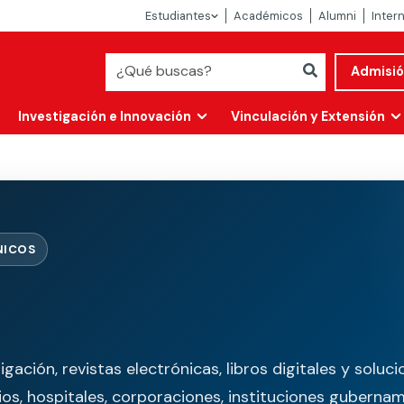
Estudiantes
Académicos
Alumni
Inter
Admisi
Investigación e Innovación
Vinculación y Extensión
NICOS
Abierta
ación, revistas electrónicas, libros digitales y soluc
alidad
ios, hospitales, corporaciones, instituciones guberna