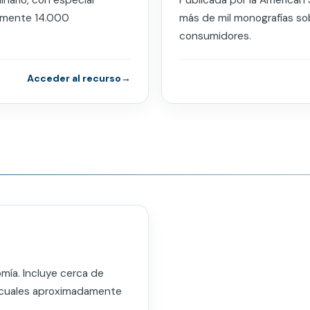
nario, con especial
Publicada por la American
damente 14.000
más de mil monografías sob
consumidores.
Acceder al recurso
mía. Incluye cerca de
s cuales aproximadamente