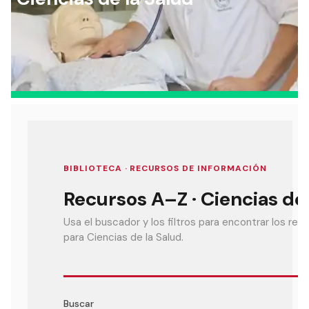
Actividades y
Programas de
interesar:
2025
vinculación con la
cursos
intercambio
sociedad
Especialidades y
Servicios y apoyos
Extensión Cultural
estadías
Te puede
Explora el campus
Noticias
Te puede interesar:
Filantropía y Donaciones
Te puede
International
Facultades
interesar:
Uandes
estudiantiles
interesar:
students
BIBLIOTECA · RECURSOS DE INFORMACIÓN
Recursos A–Z · Ciencias de 
Usa el buscador y los filtros para encontrar los rec
para Ciencias de la Salud.
Buscar