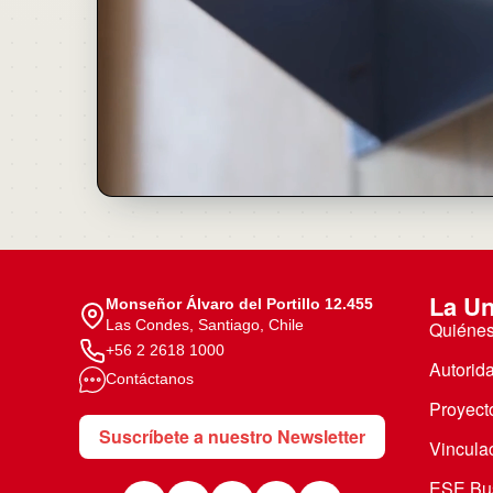
La Un
Monseñor Álvaro del Portillo 12.455
Las Condes, Santiago, Chile
Quiéne
+56 2 2618 1000
Autorid
Contáctanos
Proyecto
Suscríbete a nuestro Newsletter
Vincula
ESE Bus