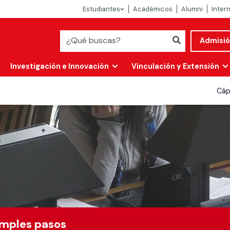
Estudiantes
Académicos
Alumni
Inter
Admisi
Investigación e Innovación
Vinculación y Extensión
Cáp
Abierta
alidad
simples pasos