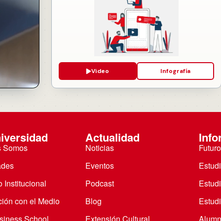
Video
Infografía
iversidad
Actualidad
Info
s Somos
Noticias
Futuro
ades
Eventos
Estud
 Institucional
Podcast
Estud
ción con el Medio
Blog
Estudi
iness School
Extensión Cultural
Alumn