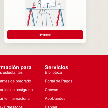
Video
rmación para
Servicios
s estudiantes
Biblioteca
iantes de pregrado
Portal de Pagos
iantes de postgrado
Canvas
ante internacional
AppUandes
i / Egresados
Banner