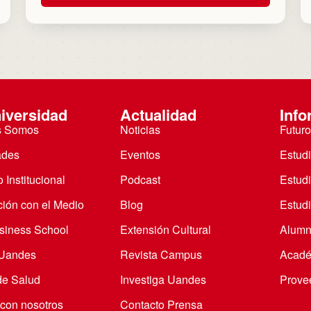
iversidad
Actualidad
Info
s Somos
Noticias
Futuro
ades
Eventos
Estud
 Institucional
Podcast
Estud
ción con el Medio
Blog
Estudi
iness School
Extensión Cultural
Alumn
 Uandes
Revista Campus
Acadé
de Salud
Investiga Uandes
Prove
 con nosotros
Contacto Prensa