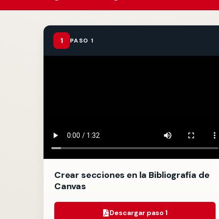
Te puede interesar:
Te puede interesar:
International students
Explora el campus Uandes
Facultades
Noticias
1
PASO 1
Crear secciones en la Bibliografía de
Canvas
Descargar paso 1