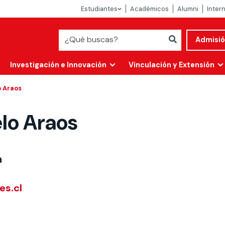
Estudiantes
Académicos
Alumni
Inter
Admisi
Investigación e Innovación
Vinculación y Extensión
 Araos
lo Araos
a
s.cl
Abierta
alidad