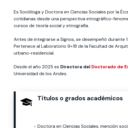
Es Socióloga y Doctora en Ciencias Sociales por la Éco
Te puede interesar:
Te puede interesar:
International students
Explora el campus Uandes
Facultades
Noticias
cotidianas desde una perspectiva etnográfico-fenomeno
cursos de teoría social y etnografía.
Antes de integrarse a Signos, se desempeñó durante 15
Pertenece al Laboratorio 9×18 de la Facultad de Arquit
urbano-residencial.
Desde el año 2025 es
Directora del
Doctorado de Es
Universidad de los Andes.
Títulos o grados académicos
Doctora en Ciencias Sociales, mención soci