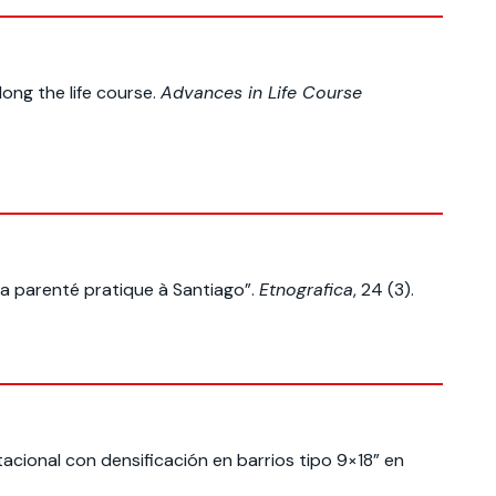
long the life course.
Advances in Life Course
la parenté pratique à Santiago”.
Etnografica
, 24 (3).
cional con densificación en barrios tipo 9×18” en