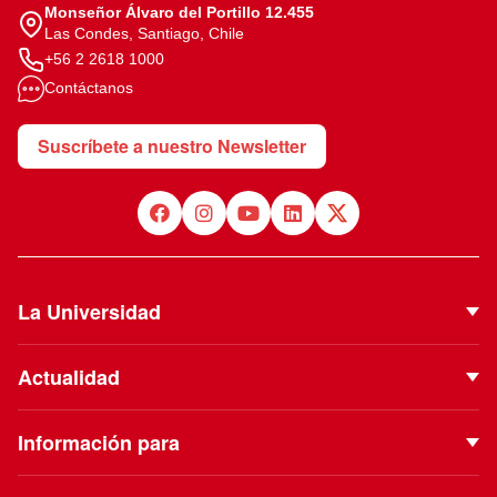
Monseñor Álvaro del Portillo 12.455
Las Condes, Santiago, Chile
+56 2 2618 1000
Contáctanos
Suscríbete a nuestro Newsletter
La Universidad
Quiénes Somos
Actualidad
Autoridades
Noticias
Proyecto Institucional
Información para
Eventos
Vinculación con el Medio
Futuros estudiantes