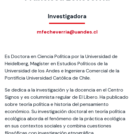
Actividades y
Programas de
interesar:
2025
vinculación con la
cursos
intercambio
sociedad
Investigadora
Especialidades y
Servicios y apoyos
Extensión Cultural
estadías
mfecheverria@uandes.cl
Te puede
Explora el campus
Noticias
Te puede interesar:
Filantropía y Donaciones
Te puede
International
Facultades
interesar:
Uandes
estudiantiles
interesar:
students
Es Doctora en Ciencia Política por la Universidad de
Heidelberg, Magíster en Estudios Políticos de la
Universidad de los Andes e Ingeniera Comercial de la
Pontificia Universidad Católica de Chile.
Se dedica a la investigación y la docencia en el Centro
Signos y es columnista regular de El Líbero. Ha publicado
sobre teoría política e historia del pensamiento
económico. Su investigación doctoral en teoría política
ecológica aborda el fenómeno de la práctica ecológica
en sus contextos sociales y combina cuestiones
filosóficas con investigación etnográfica.