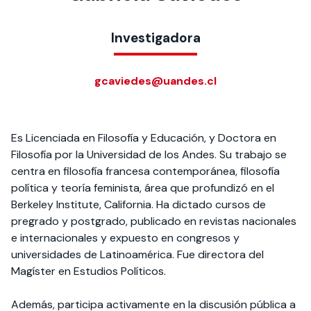
Actividades y
Programas de
interesar:
2025
vinculación con la
cursos
intercambio
sociedad
Investigadora
Especialidades y
Servicios y apoyos
Extensión Cultural
estadías
gcaviedes@uandes.cl
Te puede
Explora el campus
Noticias
Te puede interesar:
Filantropía y Donaciones
Te puede
International
Facultades
interesar:
Uandes
estudiantiles
interesar:
students
Es Licenciada en Filosofía y Educación, y Doctora en
Filosofía por la Universidad de los Andes. Su trabajo se
centra en filosofía francesa contemporánea, filosofía
política y teoría feminista, área que profundizó en el
Berkeley Institute, California. Ha dictado cursos de
pregrado y postgrado, publicado en revistas nacionales
e internacionales y expuesto en congresos y
universidades de Latinoamérica. Fue directora del
Magíster en Estudios Políticos.
Además, participa activamente en la discusión pública a