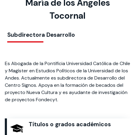
María de los Ángeles
Actividades y
Programas de
interesar:
2025
vinculación con la
cursos
intercambio
sociedad
Tocornal
Especialidades y
Servicios y apoyos
Extensión Cultural
estadías
Subdirectora Desarrollo
Te puede
Explora el campus
Noticias
Te puede interesar:
Filantropía y Donaciones
Te puede
International
Facultades
interesar:
Uandes
estudiantiles
interesar:
students
Es Abogada de la Pontificia Universidad Católica de Chile
y Magíster en Estudios Políticos de la Universidad de los
Andes. Actualmente es subdirectora de Desarrollo del
Centro Signos. Apoya en la formación de becados del
proyecto Nueva Cultura y es ayudante de investigación
de proyectos Fondecyt.
Títulos o grados académicos