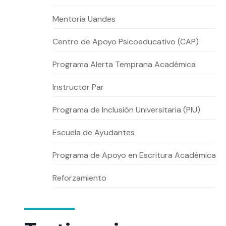
Mentoría Uandes
Te puede interesar:
Te puede interesar:
International students
Explora el campus Uandes
Facultades
Noticias
Centro de Apoyo Psicoeducativo (CAP)
Programa Alerta Temprana Académica
Instructor Par
Programa de Inclusión Universitaria (PIU)
Escuela de Ayudantes
Programa de Apoyo en Escritura Académica
Reforzamiento