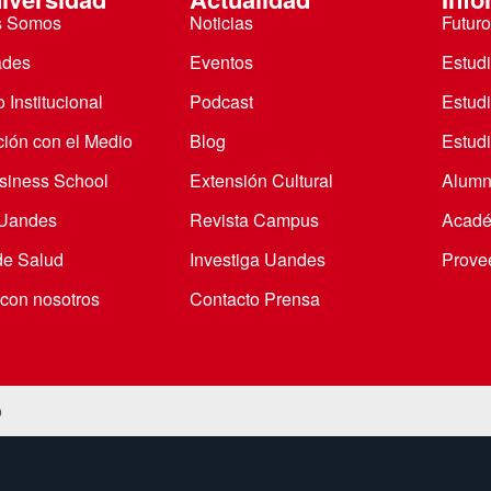
s Somos
Noticias
Futuro
ades
Eventos
Estud
 Institucional
Podcast
Estud
ción con el Medio
Blog
Estudi
iness School
Extensión Cultural
Alumn
 Uandes
Revista Campus
Acadé
de Salud
Investiga Uandes
Prove
 con nosotros
Contacto Prensa
o