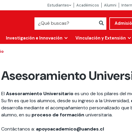
Estudiantes
Académicos
Alumni
Inter
Admisi
Investigación e Innovación
Vinculación y Extensión
io
Asesoramiento Universi
El
Asesoramiento
Universitario
es uno de los pilares del 
Su fin es que los alumnos, desde su ingreso a la Universidad,
desarrolla mediante el acompañamiento personalizado que b
alumno, en su
proceso de formación
universitaria.
Abierta
alidad
Contáctanos a:
apoyoacademico@uandes.cl