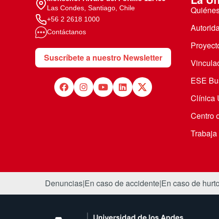
Las Condes, Santiago, Chile
Quiéne
+56 2 2618 1000
Autorid
Contáctanos
Proyecto
Suscríbete a nuestro Newsletter
Vincula
ESE Bus
Clínica
Centro 
Trabaja
Denuncias
|
En caso de accidente
|
En caso de hurt