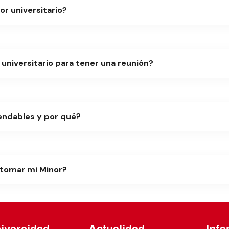
or universitario?
niversitario para tener una reunión?
endables y por qué?
 tomar mi Minor?
iversidad
Actualidad
Info