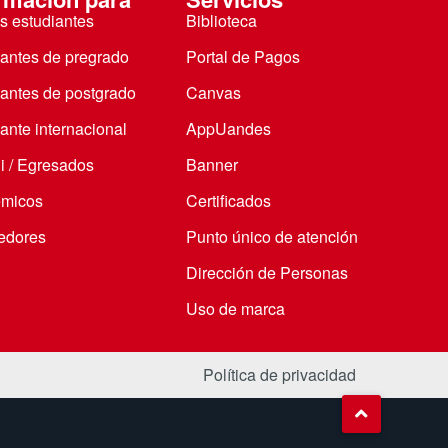
s estudiantes
Biblioteca
iantes de pregrado
Portal de Pagos
iantes de postgrado
Canvas
ante internacional
AppUandes
i / Egresados
Banner
micos
Certificados
edores
Punto único de atención
Dirección de Personas
Uso de marca
Política de privacidad