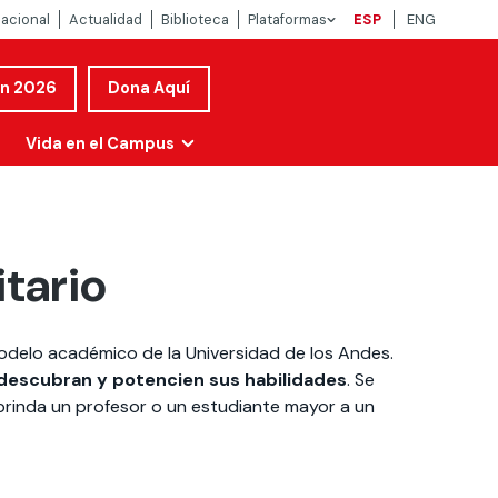
nacional
Actualidad
Biblioteca
Plataformas
ESP
ENG
ón 2026
Dona Aquí
Vida en el Campus
tario
modelo académico de la Universidad de los Andes.
descubran y potencien sus habilidades
. Se
rinda un profesor o un estudiante mayor a un