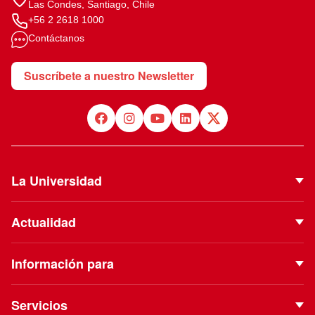
Las Condes, Santiago, Chile
+56 2 2618 1000
Contáctanos
Suscríbete a nuestro Newsletter
La Universidad
Quiénes Somos
Actualidad
Autoridades
Noticias
Proyecto Institucional
Información para
Eventos
Vinculación con el Medio
Futuros estudiantes
Podcast
Servicios
ESE Business School