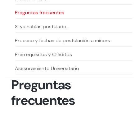
Actividades y
Programas de
interesar:
2025
vinculación con la
cursos
intercambio
sociedad
Preguntas frecuentes
Especialidades y
Servicios y apoyos
Extensión Cultural
estadías
Si ya habías postulado…
Te puede
Explora el campus
Noticias
Te puede interesar:
Filantropía y Donaciones
Proceso y fechas de postulación a minors
Te puede
International
Facultades
interesar:
Uandes
estudiantiles
interesar:
students
Prerrequisitos y Créditos
Asesoramiento Universitario
Preguntas
frecuentes