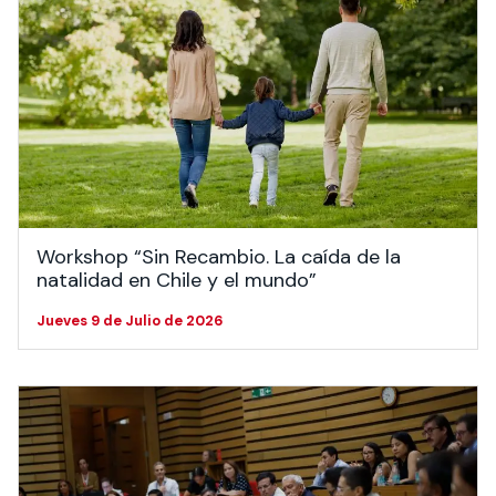
Actividades y
Programas de
interesar:
2025
vinculación con la
cursos
intercambio
sociedad
Especialidades y
Servicios y apoyos
Extensión Cultural
estadías
Te puede
Explora el campus
Noticias
Te puede interesar:
Filantropía y Donaciones
Te puede
International
Facultades
interesar:
Uandes
estudiantiles
interesar:
students
Workshop “Sin Recambio. La caída de la
natalidad en Chile y el mundo”
Jueves 9 de Julio de 2026