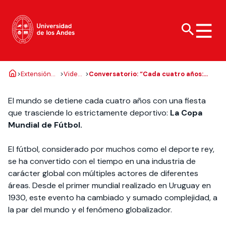
>
Extensión
>
Videos
>
Conversatorio: “Cada cuatro años:
Carreras de
Acerca de la Uandes
Investigación
Vinculación con el
Vida Universitaria
Cultural
EC
Más que solo fútbol”
pregrado
Medio
Organización
Innovación
Cultura y arte
El mundo se detiene cada cuatro años con una fiesta
Programas de
Política y Modelo de
que trasciende lo estrictamente deportivo:
La Copa
Facultades
Doctorados
Deportes y reserva
bachillerato
Vinculación con el
Mundial de Fútbol.
de canchas
Medio
Campus
Centros de
Diplomados y
investigación e
Bienestar
postítulos
Fondo de incentivo
El fútbol, considerado por muchos como el deporte rey,
Red institucional
innovación
de Vinculación con el
se ha convertido con el tiempo en una industria de
Uandes
Responsabilidad
Magísteres
Medio
Fondos y apoyo
social y pastoral
carácter global con múltiples actores de diferentes
Filantropía y
ESE Business
Proyectos de
áreas. Desde el primer mundial realizado en Uruguay en
donaciones
Liderazgo y
School
vinculación con la
1930, este evento ha cambiado y sumado complejidad, a
representantes
sociedad
la par del mundo y el fenómeno globalizador.
Te puede
Doctorados
estudiantiles
Revista Salud
Ciencia
Te puede
Revista Campus Uandes
Actualidad
interesar:
Comunitaria
Abierta
Centros de