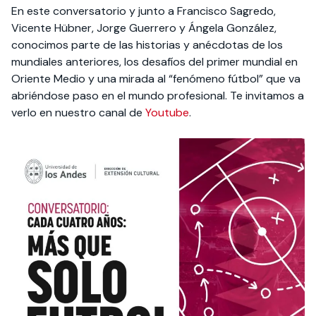
Actividades y
Programas de
interesar:
2025
vinculación con la
En este conversatorio y junto a Francisco Sagredo,
cursos
intercambio
sociedad
Vicente Hübner, Jorge Guerrero y Ángela González,
Especialidades y
Servicios y apoyos
conocimos parte de las historias y anécdotas de los
Extensión Cultural
estadías
mundiales anteriores, los desafíos del primer mundial en
Oriente Medio y una mirada al “fenómeno fútbol” que va
Te puede
Explora el campus
Noticias
Te puede interesar:
Filantropía y Donaciones
abriéndose paso en el mundo profesional. Te invitamos a
Te puede
International
Facultades
interesar:
Uandes
estudiantiles
verlo en nuestro canal de
Youtube
.
interesar:
students