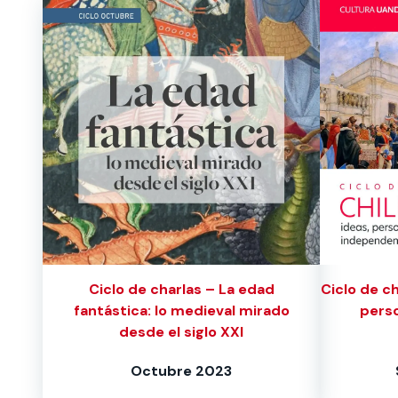
Ciclo de charlas – La edad
Ciclo de ch
fantástica: lo medieval mirado
perso
desde el siglo XXI
Octubre 2023