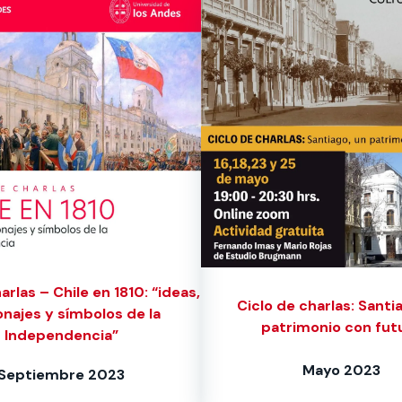
arlas – Chile en 1810: “ideas,
Ciclo de charlas: Santi
najes y símbolos de la
patrimonio con fut
Independencia”
Mayo 2023
Septiembre 2023