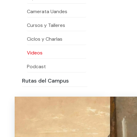
Camerata Uandes
Te puede interesar:
Te puede interesar:
International students
Explora el campus Uandes
Facultades
Noticias
Cursos y Talleres
Ciclos y Charlas
Videos
Podcast
Rutas del Campus