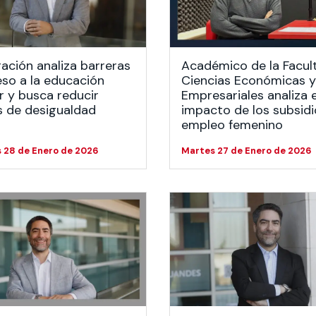
 estudiantiles
gación analiza barreras
Académico de la Facul
so a la educación
Ciencias Económicas y
r y busca reducir
Empresariales analiza e
s de desigualdad
impacto de los subsidi
empleo femenino
 28 de Enero de 2026
Martes 27 de Enero de 2026