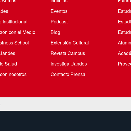
s Somos
Noticias
Futuro
ades
Eventos
Estud
 Institucional
Podcast
Estud
ción con el Medio
Blog
Estudi
iness School
Extensión Cultural
Alumn
 Uandes
Revista Campus
Acadé
de Salud
Investiga Uandes
Prove
 con nosotros
Contacto Prensa
o