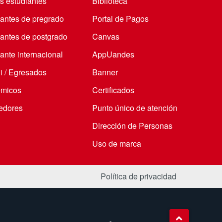
s estudiantes
Biblioteca
iantes de pregrado
Portal de Pagos
iantes de postgrado
Canvas
ante internacional
AppUandes
i / Egresados
Banner
micos
Certificados
edores
Punto único de atención
Dirección de Personas
Uso de marca
Política de privacidad