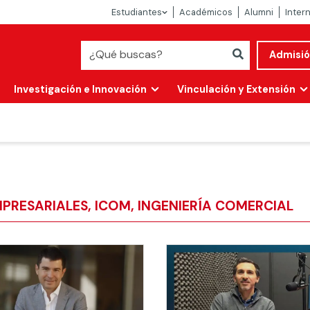
Estudiantes
Académicos
Alumni
Inter
Admisi
Investigación e Innovación
Vinculación y Extensión
PRESARIALES, ICOM, INGENIERÍA COMERCIAL
Abierta
alidad