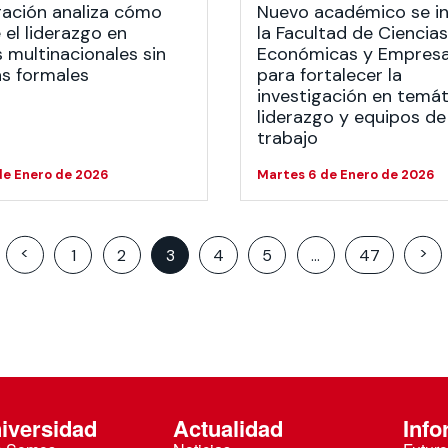
gación analiza cómo
Nuevo académico se in
el liderazgo en
la Facultad de Ciencias
 multinacionales sin
Económicas y Empresa
as formales
para fortalecer la
investigación en temát
liderazgo y equipos de
trabajo
de Enero de 2026
Martes 6 de Enero de 2026
Posts
<
>
1
2
3
4
5
…
47
pagination
iversidad
Actualidad
Info