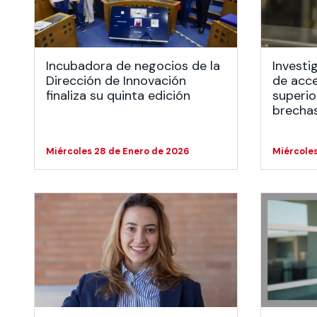
Te puede interesar:
Te puede interesar:
International students
Explora el campus Uandes
Facultades
Noticias
Incubadora de negocios de la
Investi
Dirección de Innovación
de acce
finaliza su quinta edición
superio
brecha
Miércoles 28 de Enero de 2026
Miércoles