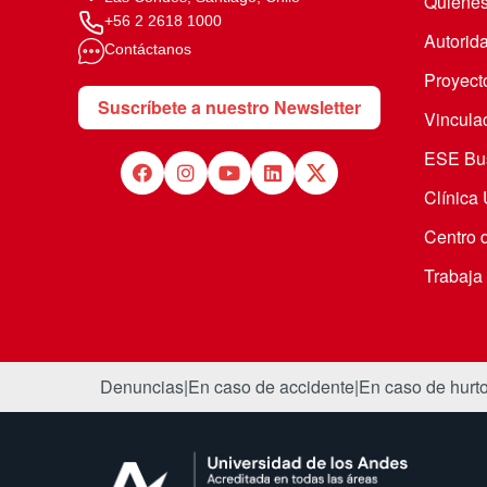
Quiéne
+56 2 2618 1000
Autorid
Contáctanos
Proyecto
Suscríbete a nuestro Newsletter
Vincula
ESE Bus
Clínica
Centro 
Trabaja
Denuncias
|
En caso de accidente
|
En caso de hurt