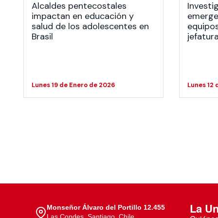
Alcaldes pentecostales
Investi
impactan en educación y
emerge 
salud de los adolescentes en
equipos
Brasil
jefatur
Lunes 19 de Enero de 2026
Lunes 12 
La Un
Monseñor Álvaro del Portillo 12.455
Las Condes, Santiago, Chile