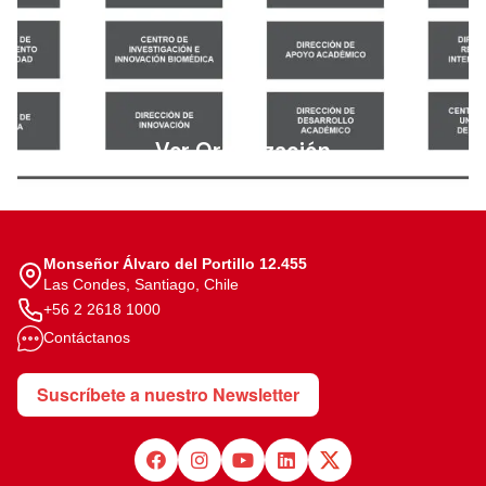
Ver Organización
Monseñor Álvaro del Portillo 12.455
Las Condes, Santiago, Chile
+56 2 2618 1000
Contáctanos
Suscríbete a nuestro Newsletter