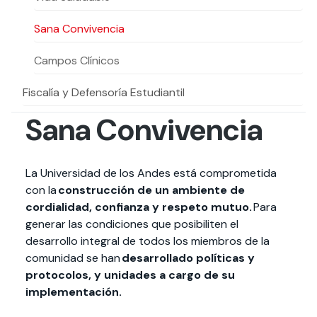
Actividades y
Programas de
interesar:
2025
vinculación con la
cursos
intercambio
sociedad
Sana Convivencia
Especialidades y
Servicios y apoyos
Extensión Cultural
estadías
Campos Clínicos
Te puede
Explora el campus
Noticias
Te puede interesar:
Filantropía y Donaciones
Fiscalía y Defensoría Estudiantil
Te puede
International
Facultades
interesar:
Uandes
estudiantiles
interesar:
students
Sana Convivencia
La Universidad de los Andes está comprometida
con la
construcción de un ambiente de
cordialidad, confianza y respeto mutuo.
Para
generar las condiciones que posibiliten el
desarrollo integral de todos los miembros de la
comunidad se han
desarrollado políticas y
protocolos, y unidades a cargo de su
implementación.