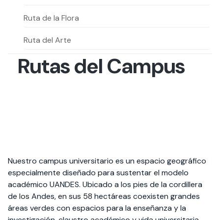
Actividades y
Programas de
interesar:
2025
vinculación con la
cursos
intercambio
sociedad
Ruta de la Flora
Especialidades y
Servicios y apoyos
Extensión Cultural
estadías
Ruta del Arte
Rutas del Campus
Te puede
Explora el campus
Noticias
Te puede interesar:
Filantropía y Donaciones
Te puede
International
Facultades
interesar:
Uandes
estudiantiles
interesar:
students
Nuestro campus universitario es un espacio geográfico
especialmente diseñado para sustentar el modelo
académico UANDES. Ubicado a los pies de la cordillera
de los Andes, en sus 58 hectáreas coexisten grandes
áreas verdes con espacios para la enseñanza y la
investigación, claustro académico y vida universitaria,