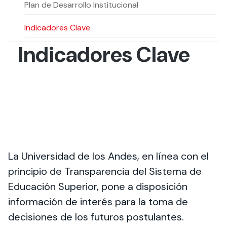
Actividades y
Programas de
Plan de Desarrollo Institucional
interesar:
2025
vinculación con la
cursos
intercambio
sociedad
Indicadores Clave
Especialidades y
Servicios y apoyos
Extensión Cultural
estadías
Indicadores Clave
Te puede
Explora el campus
Noticias
Te puede interesar:
Filantropía y Donaciones
Te puede
International
Facultades
interesar:
Uandes
estudiantiles
interesar:
students
La Universidad de los Andes, en línea con el
principio de Transparencia del Sistema de
Educación Superior, pone a disposición
información de interés para la toma de
decisiones de los futuros postulantes.