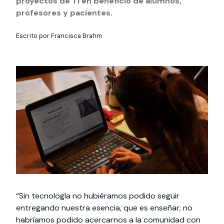
proyectos de TI en beneficio de alumnos,
Actividades y
Programas de
interesar:
2025
vinculación con la
cursos
intercambio
profesores y pacientes.
sociedad
Especialidades y
Servicios y apoyos
Extensión Cultural
Escrito por Francisca Brahm
estadías
Te puede
Explora el campus
Noticias
Te puede interesar:
Filantropía y Donaciones
Te puede
International
Facultades
interesar:
Uandes
estudiantiles
interesar:
students
“Sin tecnología no hubiéramos podido seguir
entregando nuestra esencia, que es enseñar; no
habríamos podido acercarnos a la comunidad con